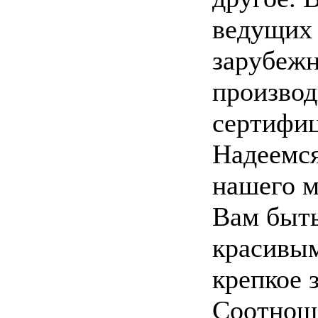
ведущих 
зарубеж
производ
сертифиц
Надеемся
нашего м
Вам быть
красивым
крепкое 
Соотнош