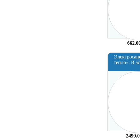
662.0
Электросап
тепло». В а
2499.0