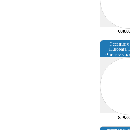
608.0
Эссенция 
Kurobara T
«Чистое мас
859.0