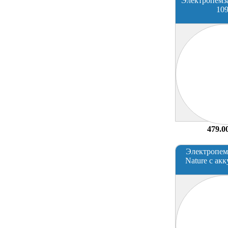
Электропемз
10
479.0
Электропем
Nature с ак