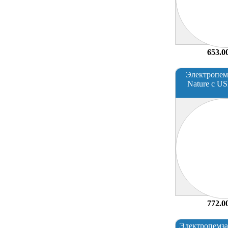
653.0
Электропем
Nature с U
772.0
Электропемза