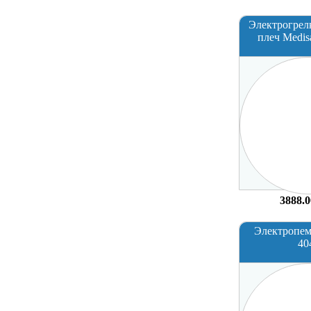
Электрогрел
плеч Medis
3888.0
Электропем
40