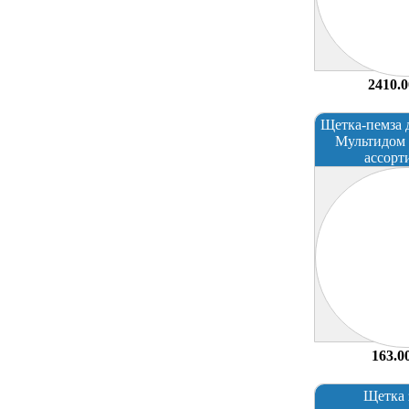
2410.0
Щетка-пемза 
Мультидом 
ассорт
163.0
Щетка 