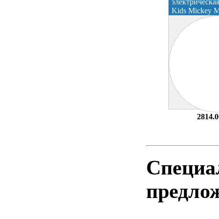
электрическая
Kids Mickey 
2814.0
Специа
предло