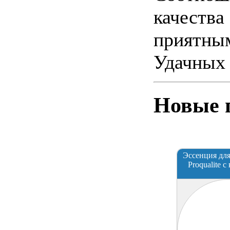
качества
приятны
Удачных 
Новые 
Эссенция для
Proqualite 