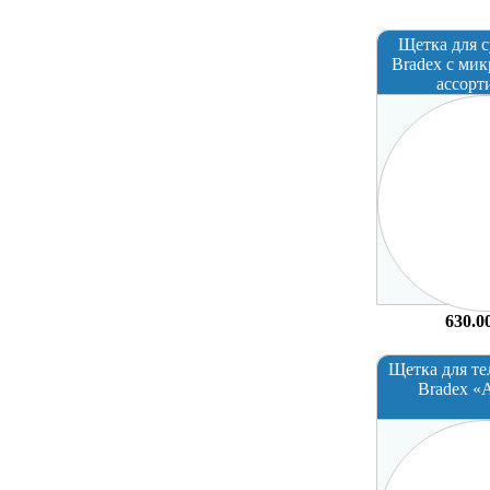
Щетка для 
Bradex с ми
ассорт
630.0
Щетка для те
Bradex «